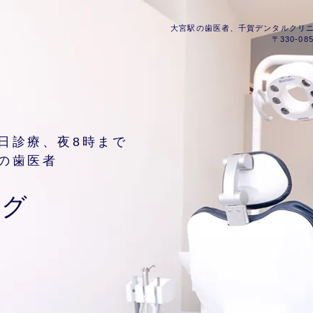
大宮駅の歯医者、
千賀デンタルクリ
〒330-
日診療、夜8時まで
の歯医者
スグ