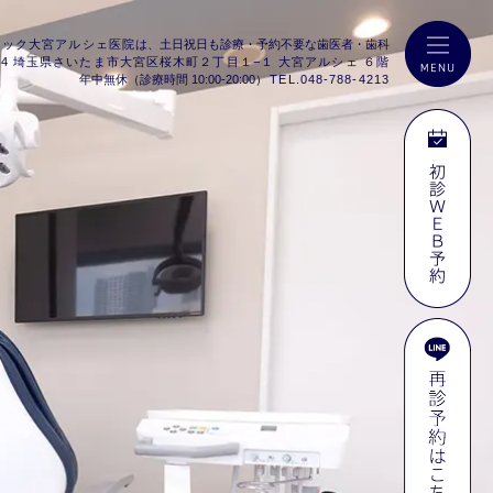
ニック
大宮アルシェ医院
は、
土日祝日も診療・予約不要な歯医者・歯科
0854 埼玉県さいたま市大宮区桜木町２丁目１−１ 大宮アルシェ ６階
年中無休（診療時間 10:00-20:00）
TEL.048-788-4213