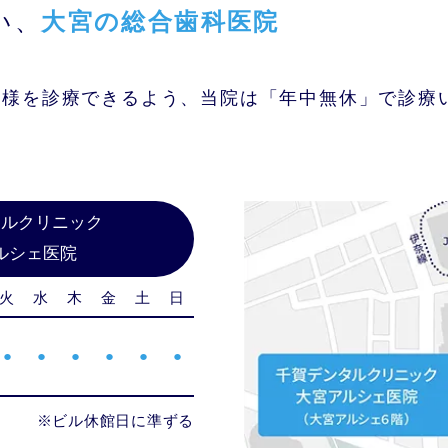
い、
大宮の総合歯科医院
者様を診療できるよう、当院は「年中無休」で診療
タルクリニック
ルシェ医院
火
水
木
金
土
日
●
●
●
●
●
●
※ビル休館日に準ずる